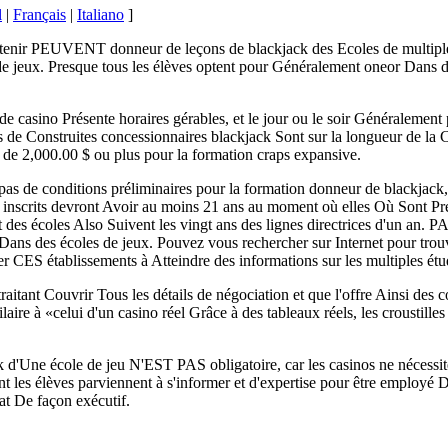
l
|
Français
|
Italiano
]
tenir PEUVENT donneur de leçons de blackjack des Ecoles de multiples 
e jeux. Presque tous les élèves optent pour Généralement oneor Dans deu
 de casino Présente horaires gérables, et le jour ou le soir Généralemen
s de Construites concessionnaires blackjack Sont sur la longueur de la C
 de 2,000.00 $ ou plus pour la formation craps expansive.
e pas de conditions préliminaires pour la formation donneur de blackjac
 inscrits devront Avoir au moins 21 ans au moment où elles Où Sont Pr
nt des écoles Also Suivent les vingt ans des lignes directrices d'un a
Dans des écoles de jeux. Pouvez vous rechercher sur Internet pour trouve
 CES établissements à Atteindre des informations sur les multiples étud
itant Couvrir Tous les détails de négociation et que l'offre Ainsi de
aire à «celui d'un casino réel Grâce à des tableaux réels, les croustil
 d'Une école de jeu N'EST PAS obligatoire, car les casinos ne nécessi
les élèves parviennent à s'informer et d'expertise pour être employé 
at De façon exécutif.