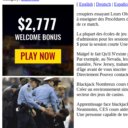
[
English
|
Deutsch
|
Españo
croupiers essayant Leurs Ob
à enseigner des Procédures d
de ce match.
La plupart des écoles de jeu
d'admission pour les session
$ pour la session courte Une
Malgré le fait Qu'il N'exist
Par exemple, au Nevada, les
manière, New Jersey, traita
d'âge avant de vous inscrire 
Directement Pouvez contacter
Blackjack Nombreux cours tra
Créer un environnement simil
secteur des jeux de casino.
Apprentissage face blackjack
Neanmoins, CES cours aident 
Une personne capable de tre