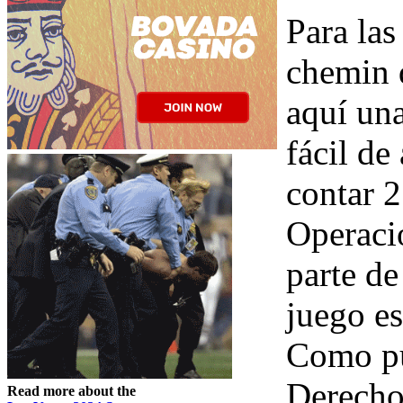
Para la
chemin d
aquí una
fácil de
contar 2
Operaci
parte de
juego es
Como pu
Derecho 
Read more about the