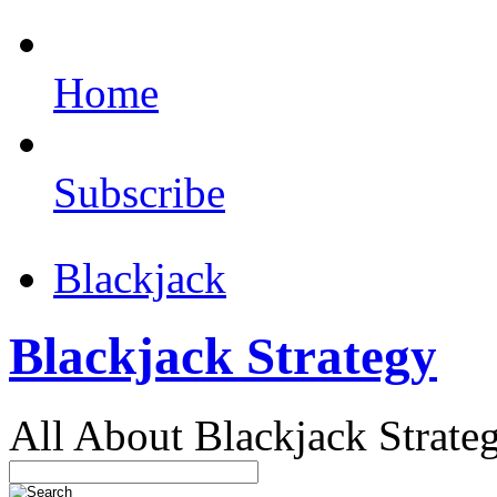
Home
Subscribe
Blackjack
Blackjack Strategy
All About Blackjack Strate