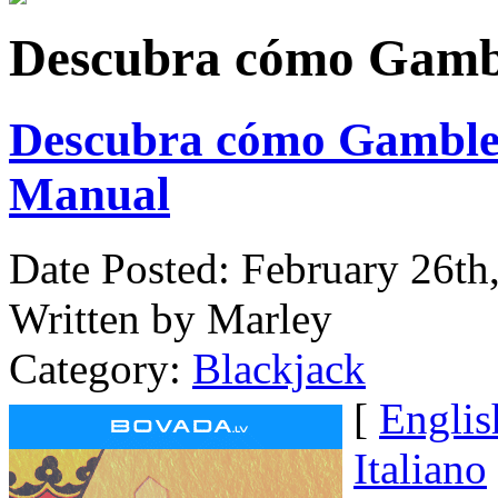
Descubra cómo Gambl
Descubra cómo Gamble 
Manual
Date Posted: February 26th
Written by Marley
Category:
Blackjack
[
Englis
Italiano