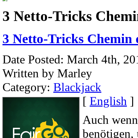
3 Netto-Tricks Chemin
3 Netto-Tricks Chemin 
Date Posted: March 4th, 20
Written by Marley
Category:
Blackjack
[
English
]
Auch wenn 
benötigen,