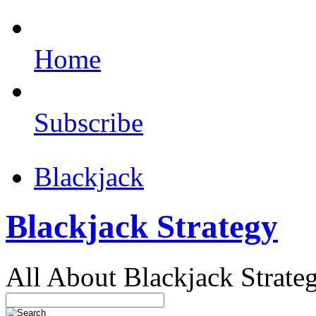
Home
Subscribe
Blackjack
Blackjack Strategy
All About Blackjack Strate