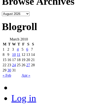
Browse Archives
Blogroll
March 2010
M
T
W
T
F
S
S
1
2
3
4
5
6
7
8
9
10
11
12
13
14
15
16
17
18
19
20
21
22
23
24
25
26
27
28
29
30
31
« Feb
Apr »
Log in