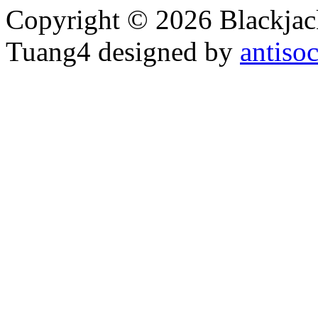
Copyright © 2026 Blackjack
Tuang4 designed by
antiso