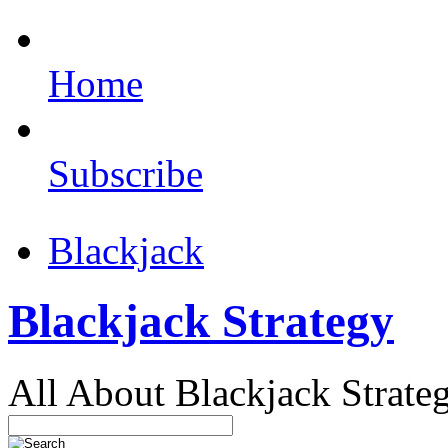
Home
Subscribe
Blackjack
Blackjack Strategy
All About Blackjack Strate