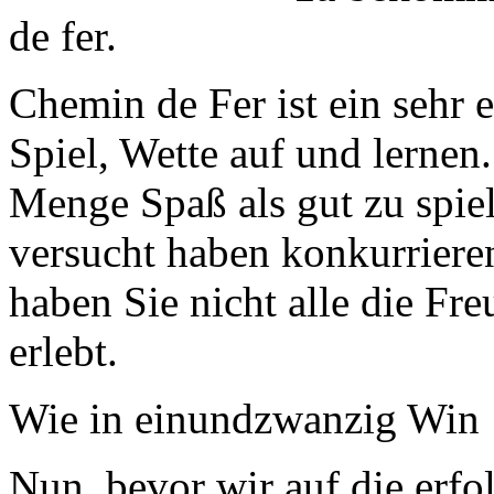
de fer.
Chemin de Fer ist ein sehr 
Spiel, Wette auf und lernen
Menge Spaß als gut zu spiel
versucht haben konkurriere
haben Sie nicht alle die Fr
erlebt.
Wie in einundzwanzig Win
Nun, bevor wir auf die erfo