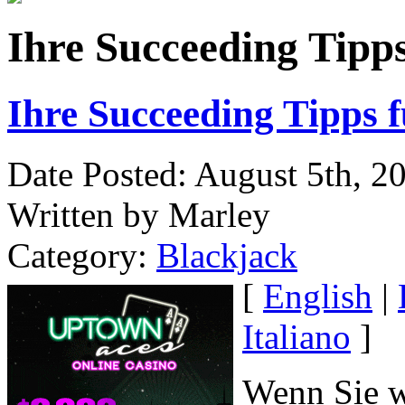
Ihre Succeeding Tipps 
Ihre Succeeding Tipps 
Date Posted: August 5th, 2
Written by Marley
Category:
Blackjack
[
English
|
Italiano
]
Wenn Sie w