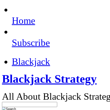
Home
Subscribe
Blackjack
Blackjack Strategy
All About Blackjack Strate