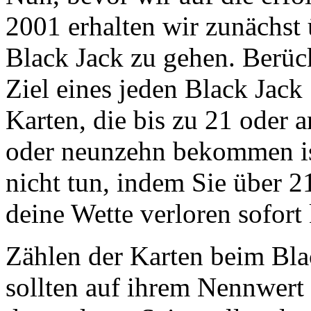
2001 erhalten wir zunächst
Black Jack zu gehen. Berück
Ziel eines jeden Black Jack
Karten, die bis zu 21 oder 
oder neunzehn bekommen ist
nicht tun, indem Sie über 21
deine Wette verloren sofor
Zählen der Karten beim Blac
sollten auf ihrem Nennwert 