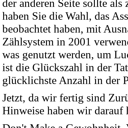
der anderen Seite sollte als
haben Sie die Wahl, das Ass
beobachtet haben, mit Aus
Zählsystem in 2001 verwend
was genutzt werden, um Lu
ist die Glückszahl in der Tat
glücklichste Anzahl in der 
Jetzt, da wir fertig sind Zur
Hinweise haben wir darauf 
Don't Make a Gewohnheit,