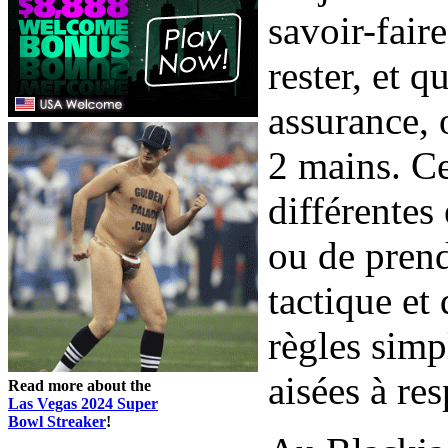
savoir-fair
rester, et 
assurance, 
2 mains. Ce
différentes
ou de prend
tactique et 
règles simp
aisées à res
Read more about the
Las Vegas 2024 Super
Bowl Streaker
!