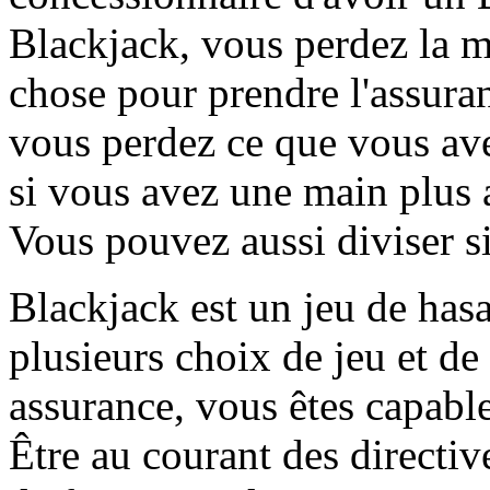
Blackjack, vous perdez la m
chose pour prendre l'assuran
vous perdez ce que vous avez
si vous avez une main plus 
Vous pouvez aussi diviser s
Blackjack est un jeu de hasar
plusieurs choix de jeu et 
assurance, vous êtes capabl
Être au courant des directiv