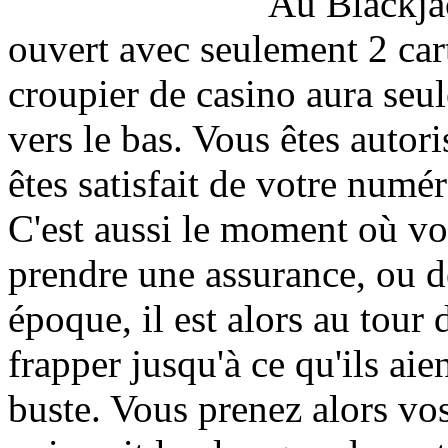
Au Blackjac
ouvert avec seulement 2 cart
croupier de casino aura seu
vers le bas. Vous êtes autor
êtes satisfait de votre numé
C'est aussi le moment où vo
prendre une assurance, ou de
époque, il est alors au tour
frapper jusqu'à ce qu'ils aie
buste. Vous prenez alors vo