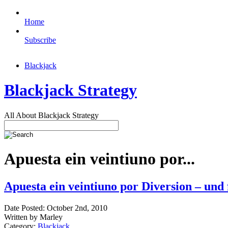
Home
Subscribe
Blackjack
Blackjack Strategy
All About Blackjack Strategy
Apuesta ein veintiuno por...
Apuesta ein veintiuno por Diversion – und
Date Posted: October 2nd, 2010
Written by Marley
Category:
Blackjack