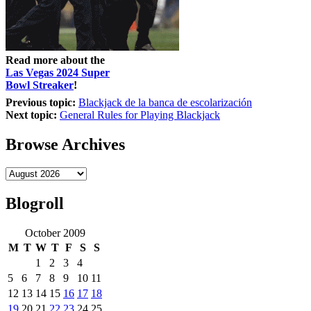
Read more about the
Las Vegas 2024 Super
Bowl Streaker
!
Previous topic:
Blackjack de la banca de escolarización
Next topic:
General Rules for Playing Blackjack
Browse Archives
Blogroll
October 2009
M
T
W
T
F
S
S
1
2
3
4
5
6
7
8
9
10
11
12
13
14
15
16
17
18
19
20
21
22
23
24
25