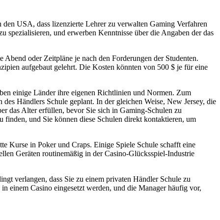
 den USA, dass lizenzierte Lehrer zu verwalten Gaming Verfahren
e zu spezialisieren, und erwerben Kenntnisse über die Angaben der das
 Abend oder Zeitpläne je nach den Forderungen der Studenten.
zipien aufgebaut gelehrt. Die Kosten könnten von 500 $ je für eine
 haben einige Länder ihre eigenen Richtlinien und Normen. Zum
n des Händlers Schule geplant. In der gleichen Weise, New Jersey, die
ber das Alter erfüllen, bevor Sie sich in Gaming-Schulen zu
u finden, und Sie können diese Schulen direkt kontaktieren, um
e Kurse in Poker und Craps. Einige Spiele Schule schafft eine
len Geräten routinemäßig in der Casino-Glücksspiel-Industrie
ingt verlangen, dass Sie zu einem privaten Händler Schule zu
n einem Casino eingesetzt werden, und die Manager häufig vor,