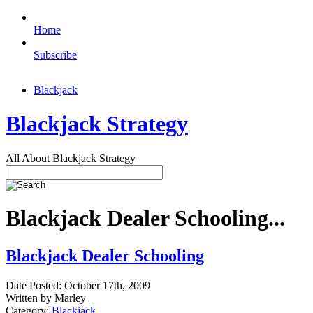
Home
Subscribe
Blackjack
Blackjack Strategy
All About Blackjack Strategy
Blackjack Dealer Schooling...
Blackjack Dealer Schooling
Date Posted: October 17th, 2009
Written by Marley
Category:
Blackjack