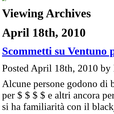
Viewing Archives
April 18th, 2010
Scommetti su Ventuno p
Posted April 18th, 2010 by
Alcune persone godono di bl
per $ $ $ $ e altri ancora p
si ha familiarità con il bla