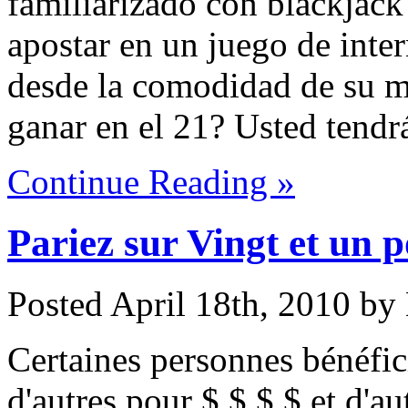
familiarizado con blackjack
apostar en un juego de inter
desde la comodidad de su 
ganar en el 21? Usted tendr
Continue Reading »
Pariez sur Vingt et un p
Posted April 18th, 2010 by
Certaines personnes bénéfici
d'autres pour $ $ $ $ et d'au