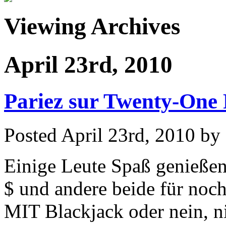
Viewing Archives
April 23rd, 2010
Pariez sur Twenty-One 
Posted April 23rd, 2010 by
Einige Leute Spaß genießen
$ und andere beide für noch
MIT Blackjack oder nein, n