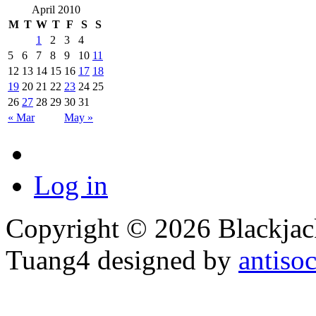
April 2010
M
T
W
T
F
S
S
1
2
3
4
5
6
7
8
9
10
11
12
13
14
15
16
17
18
19
20
21
22
23
24
25
26
27
28
29
30
31
« Mar
May »
Log in
Copyright © 2026 Blackjack
Tuang4 designed by
antiso