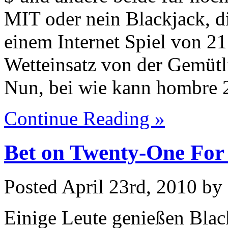
MIT oder nein Blackjack, di
einem Internet Spiel von 21
Wetteinsatz von der Gemütli
Nun, bei wie kann hombre 
Continue Reading »
Bet on Twenty-One For 
Posted April 23rd, 2010 by
Einige Leute genießen Blac