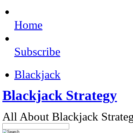
Home
Subscribe
Blackjack
Blackjack Strategy
All About Blackjack Strate