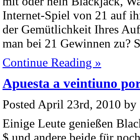
mit oder nein Blackjack, W
Internet-Spiel von 21 auf 
der Gemütlichkeit Ihres Au
man bei 21 Gewinnen zu? S
Continue Reading »
Apuesta a veintiuno por
Posted April 23rd, 2010 by
Einige Leute genießen Blac
$ und andere beide für noch