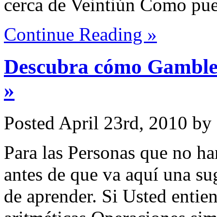
cerca de Veintiún Como pu
Continue Reading »
Descubra cómo Gamble 
»
Posted April 23rd, 2010 by
Para las Personas que no ha
antes de que va aquí una su
de aprender. Si Usted entie