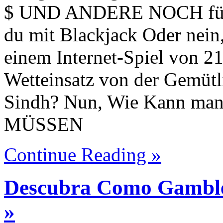
$ UND ANDERE NOCH für be
du mit Blackjack Oder nein
einem Internet-Spiel von 
Wetteinsatz von der Gemütl
Sindh? Nun, Wie Kann man
MÜSSEN
Continue Reading »
Descubra Como Gamble
»