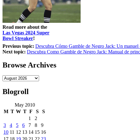
Read more about the
Las Vegas 2024 Super
Bowl Streaker
!
Previous topic:
Descubra Cómo Gamble de Negro Jack: Un manuel d
Next topic:
Descubra Como Gamble de Negro Jack: Manual de princ
Browse Archives
Blogroll
May 2010
M
T
W
T
F
S
S
1
2
3
4
5
6
7
8
9
10
11
12
13
14
15
16
17
18
19
20
21
22
23