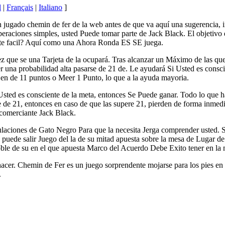
l
|
Français
|
Italiano
]
 jugado chemin de fer de la web antes de que va aquí una sugerencia, i
eraciones simples, usted Puede tomar parte de Jack Black. El objetivo
te facil? Aquí como una Ahora Ronda ES SE juega.
vez que se una Tarjeta de la ocupará. Tras alcanzar un Máximo de las 
er una probabilidad alta pasarse de 21 de. Le ayudará Si Usted es consci
 en de 11 puntos o Meer 1 Punto, lo que a la ayuda mayoria.
sted es consciente de la meta, entonces Se Puede ganar. Todo lo que hac
e de 21, entonces en caso de que las supere 21, pierden de forma inme
comerciante Jack Black.
laciones de Gato Negro Para que la necesita Jerga comprender usted. S
puede salir Juego del la de su mitad apuesta sobre la mesa de Lugar de 
oble de su en el que apuesta Marco del Acuerdo Debe Exito tener en la 
hacer. Chemin de Fer es un juego sorprendente mojarse para los pies e
.