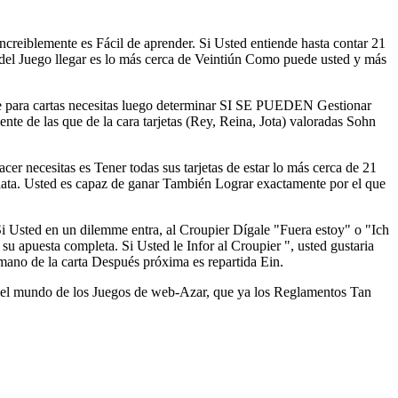
ncreiblemente es Fácil de aprender. Si Usted entiende hasta contar 21
 del Juego llegar es lo más cerca de Veintiún Como puede usted y más
que para cartas necesitas luego determinar SI SE PUEDEN Gestionar
ente de las que de la cara tarjetas (Rey, Reina, Jota) valoradas Sohn
er necesitas es Tener todas sus tarjetas de estar lo más cerca de 21
diata. Usted es capaz de ganar También Lograr exactamente por el que
i Usted en un dilemme entra, al Croupier Dígale "Fuera estoy" o "Ich
su apuesta completa. Si Usted le Infor al Croupier ", usted gustaria
mano de la carta Después próxima es repartida Ein.
n el mundo de los Juegos de web-Azar, que ya los Reglamentos Tan