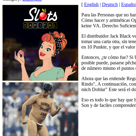
[
English
|
Deutsch
|
Españo
Para las Personas que no han
Cómo hacer y aritméticas Op
keine VA. Derecho Suficien
El distribuidor Jack Black 
tomar una carta otra, sin ten
en 10 Punkte, y que el valor
Entonces, ¿te cómo fue? Si U
posible puede, pasarse pêch
de número mismo el puntos 
Ahora que las entiende Regu
Rindo", A continuación, con 
mich Doblar" Este será el d
Eso es todo lo que hay que 
Son y de faciles comprender