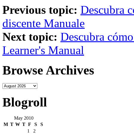
Previous topic:
Descubra c
discente Manuale
Next topic:
Descubra cómo
Learner's Manual
Browse Archives
Blogroll
May 2010
M
T
W
T
F
S
S
1
2