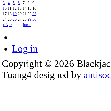
3
4
5
6
7
8
9
10
11
12
13
14
15
16
17
18
19
20
21
22
23
24
25
26
27
28
29
30
« Apr
Jun »
Log in
Copyright © 2026 Blackjack
Tuang4 designed by
antiso