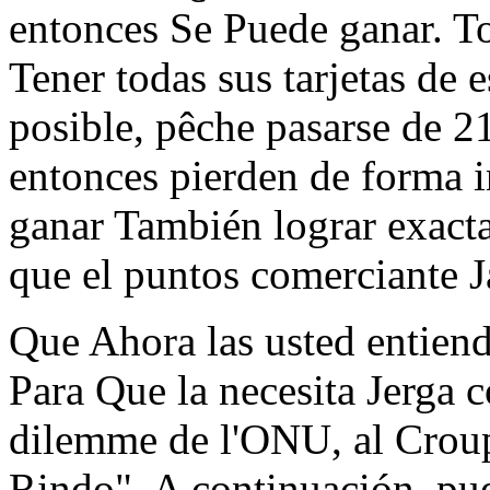
entonces Se Puede ganar. To
Tener todas sus tarjetas de 
posible, pêche pasarse de 21
entonces pierden de forma i
ganar También lograr exac
que el puntos comerciante J
Que Ahora las usted entien
Para Que la necesita Jerga 
dilemme de l'ONU, al Croup
Rindo", A continuación, pue