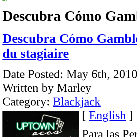
Descubra Cómo Gambl
Descubra Cómo Gamble
du stagiaire
Date Posted: May 6th, 201
Written by Marley
Category:
Blackjack
[
English
]
Para las P