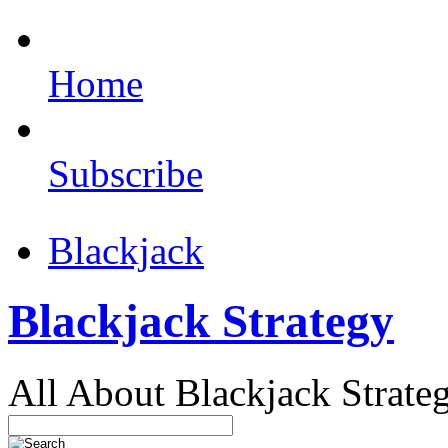
Home
Subscribe
Blackjack
Blackjack Strategy
All About Blackjack Strate