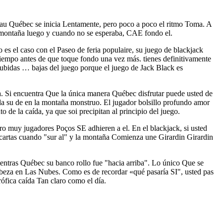
au Québec se inicia Lentamente, pero poco a poco el ritmo Toma. A
a montaña luego y cuando no se esperaba, CAE fondo el.
 es el caso con el Paseo de feria populaire, su juego de blackjack
po antes de que toque fondo una vez más. tienes definitivamente
subidas … bajas del juego porque el juego de Jack Black es
a. Si encuentra Que la única manera Québec disfrutar puede usted de
da su de en la montaña monstruo. El jugador bolsillo profundo amor
de la caída, ya que soi precipitan al principio del juego.
ro muy jugadores Poços SE adhieren a el. En el blackjack, si usted
 cartas cuando "sur al" y la montaña Comienza une Girardin Girardin
ientras Québec su banco rollo fue "hacia arriba". Lo único Que se
eza en Las Nubes. Como es de recordar «qué pasaría SI", usted pas
fica caída Tan claro como el día.